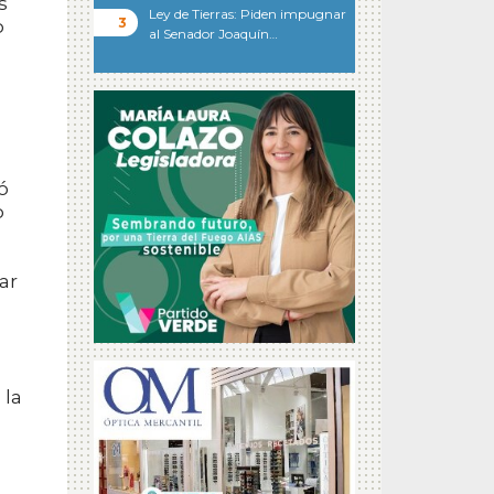
s
Ley de Tierras: Piden impugnar
o
al Senador Joaquín…
ó
o
ar
 la