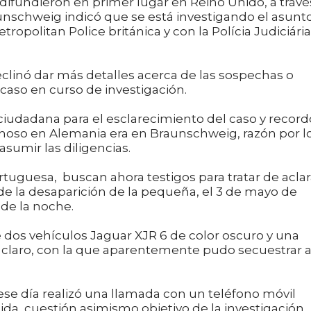
 difundieron en primer lugar en Reino Unido, a travé
aunschweig indicó que se está investigando el asunt
ropolitan Police británica y con la Polícia Judiciária
declinó dar más detalles acerca de las sospechas o
l caso en curso de investigación.
 ciudadana para el esclarecimiento del caso y record
choso en Alemania era en Braunschweig, razón por l
asumir las diligencias.
rtuguesa, buscan ahora testigos para tratar de aclar
de la desaparición de la pequeña, el 3 de mayo de
s de la noche.
 dos vehículos Jaguar XJR 6 de color oscuro y una
 claro, con la que aparentemente pudo secuestrar a
ese día realizó una llamada con un teléfono móvil
a, cuestión asimismo objetivo de la investigación.