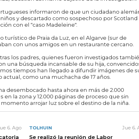
ortugueses informaron de que un ciudadano alemá
s niños y descartado como sospechoso por Scotland
ación con el "caso Madeleine".
turístico de Praia da Luz, en el Algarve (sur de
naban con unos amigos en un restaurante cercano.
ras los padres, quienes fueron investigados tambi
on una búsqueda incansable de su hija, convencido
ltimos tiempos han llegado a difundir imágenes de s
cto actual, como una muchacha de 17 años.
e ha desembocado hasta ahora en más de 2.000
as en la zona y 12.000 páginas de proceso que sin
omento arrojar luz sobre el destino de la niña.
ue 6. Ago
TOLHUIN
Jue 6.
catoria
Se realizó la reunión de Labor