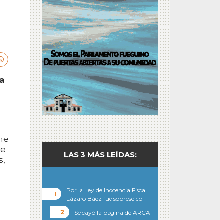
sa
ine
ue
LAS 3 MÁS LEÍDAS:
s,
Por la Ley de Inocencia Fiscal
Lázaro Báez fue sobreseído
Se cayó la página de ARCA