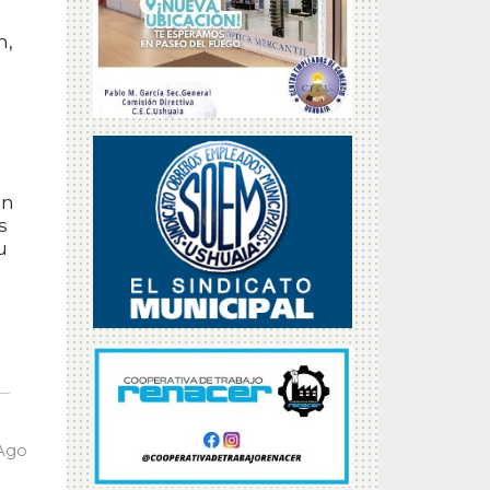
n,
én
s
u
 Ago