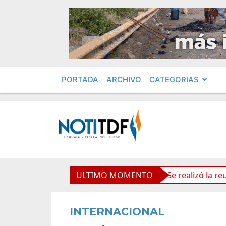
PORTADA
ARCHIVO
CATEGORIAS
olíticos por «ficha limpia»
ULTIMO MOMENTO
Se realizó la reunión de L
INTERNACIONAL