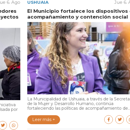
ue 6. Ago
USHUAIA
Jue 6.
edores
El Municipio fortalece los dispositivos
oyectos
acompañamiento y contención social
La Municipalidad de Ushuaia, a través de la Secreta
de la Mujer y Desarrollo Humano, continúa
iciativa
fortaleciendo las políticas de acompañamiento de..
lsada por
Leer más +