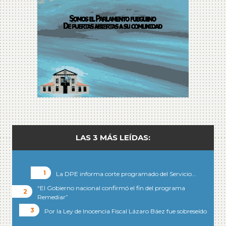
LAS 3 MÁS LEÍDAS:
La DPE informa corte programado del Servicio…
“El Gobierno nacional confirmó el fin del programa
Remediar”
Por la Ley de Inocencia Fiscal Lázaro Báez fue sobreseído