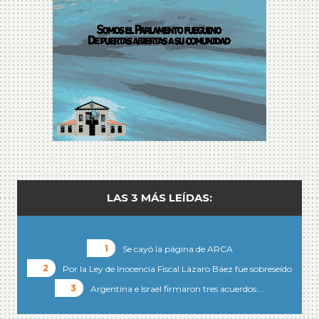
LAS 3 MÁS LEÍDAS:
Se cayó la página de ARCA
Por la Ley de Inocencia Fiscal Lázaro Báez fue sobreseído
Argentina e Israel firmaron tres acuerdos:…