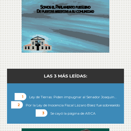
LAS 3 MÁS LEÍDAS:
Ley de Tierras: Piden impugnar al Senador Joaquín…
Por la Ley de Inocencia Fiscal Lázaro Báez fue sobreseído
Se cayó la página de ARCA