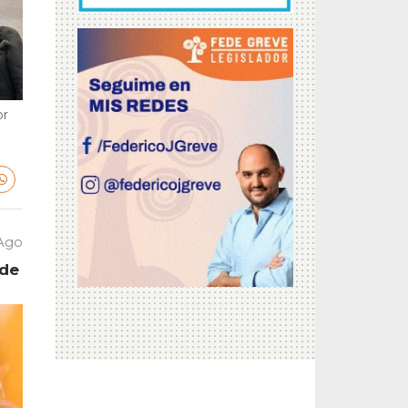
or
 Ago
 de