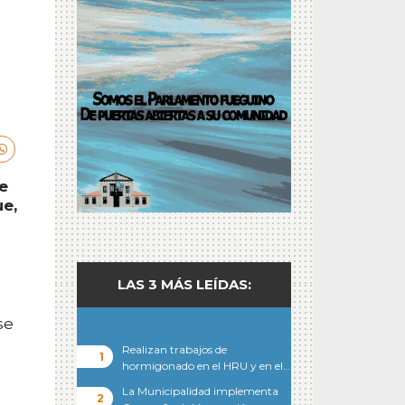
e
ue,
LAS 3 MÁS LEÍDAS:
se
Realizan trabajos de
hormigonado en el HRU y en el…
La Municipalidad implementa