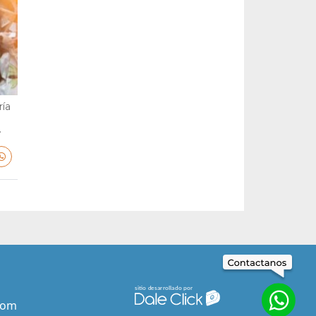
ría
.
com