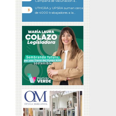
Campaña de Vacunación a…
UTHGRA y UPSRA suman cerca
de 4000 trabajadores a la…