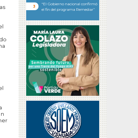
“El Gobierno nacional confirmó
as
el fin del programa Remediar”
el
ado
ma
el
a
an
ner