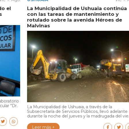
do el
La Municipalidad de Ushuaia continúa
s
con las tareas de mantenimiento y
rotulado sobre la avenida Héroes de
Malvinas
aboratorio
cular "Dr.
La Municipalidad de Ushuaia, a través de la
Subsecretaría de Servicios Públicos, llevó adelante
durante la noche del jueves y la madrugada del vie..
Leer más +