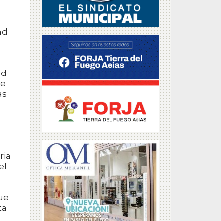
ad
ad
de
as
ria
el
ue
ta