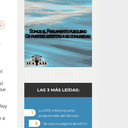
,
s
l
el
 se
LAS 3 MÁS LEÍDAS:
ley
La DPE informa corte
programado del Servicio…
o a
Se cayó la página de ARCA