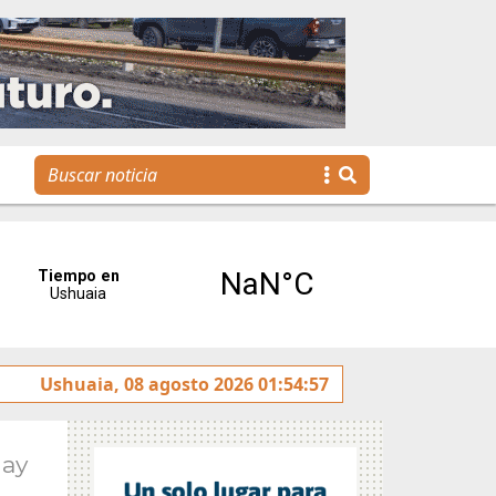
ulado sobre la avenida Héroes de Malvinas
Ushuaia, 08 agosto 2026 01:54:57
Gobierno 
May