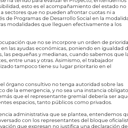
enido para evaluar el Proyecto, entendemos
ibilidad, esto es el acompañamiento del estado no
a sectores que no pueden afrontar cuotas ni a
avés de Programas de Desarrollo Social en la modalid
ras modalidades que lleguen efectivamente a los
 que no se incorpore un orden de priorid
s en las ayudas económicas, poniendo en igualdad 
s, las pequeñas y medianas, cuando sabemos que l
es, entre unas y otras. Asimismo, el trabajador
zado tampoco tiene su lugar prioritario en el
 consultivo no tenga autoridad sobre las
o de la emergencia, y no sea una instancia obligato
demás que el representante gremial debería ser aqu
ntes espacios, tanto públicos como privados.
ministrativa que se plantea, entendemos q
nversado con los representantes del bloque oficialis
ivación que expresan no justifica una declaración de