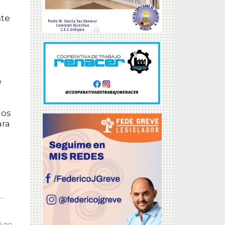
ste
:
e
dos
ara
 Ago