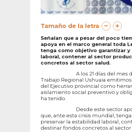
Tamaño de la letra
Señalan que a pesar del poco tiemp
apoya en el marco general toda Le
tenga como objetivo garantizar y 
laboral, contener al sector produ
concretos al sector salud.
A los 21 días del mes de mayo
Trabajo Regional Ushuaia emitimos 
del Ejecutivo provincial como herra
aislamiento social preventivo y oblig
ha tenido.
Desde este sector apoyamos e
que, ante esta crisis mundial, teng
preservar la estabilidad laboral, co
destinar fondos concretos al sector