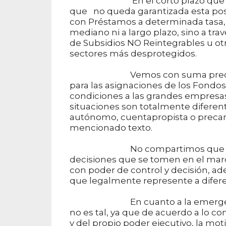
En el corto plazo que se ha t
que no queda garantizada esta pos
con Préstamos a determinada tasa, 
mediano ni a largo plazo, sino a tr
de Subsidios NO Reintegrables u ot
sectores más desprotegidos.
Vemos con suma preocupación
para las asignaciones de los Fondo
condiciones a las grandes empresa
situaciones son totalmente diferent
autónomo, cuentapropista o precari
mencionado texto.
No compartimos que el órgano
decisiones que se tomen en el marc
con poder de control y decisión, a
que legalmente represente a difere
En cuanto a la emergencia ad
no es tal, ya que de acuerdo a lo co
y del propio poder ejecutivo, la mot