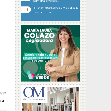
semana diversas…
El joven que salvó su vida tras la
avalancha se…
r
 Ago
ia