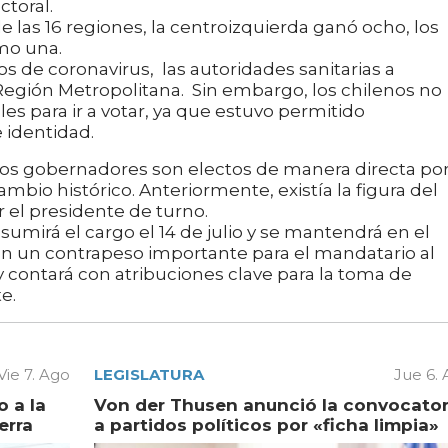
ctoral.
de las 16 regiones, la centroizquierda ganó ocho, los
smo una.
 de coronavirus, las autoridades sanitarias a
egión Metropolitana. Sin embargo, los chilenos no
es para ir a votar, ya que estuvo permitido
identidad.
 los gobernadores son electos de manera directa po
mbio histórico. Anteriormente, existía la figura del
 el presidente de turno.
asumirá el cargo el 14 de julio y se mantendrá en el
 en un contrapeso importante para el mandatario al
 contará con atribuciones clave para la toma de
e.
Vie 7. Ago
LEGISLATURA
Jue 6.
 a la
Von der Thusen anunció la convocator
erra
a partidos políticos por «ficha limpia»