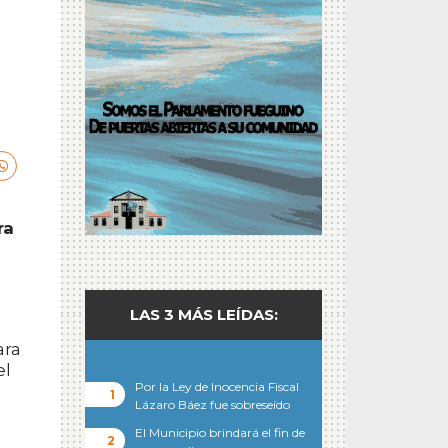
ra
LAS 3 MÁS LEÍDAS:
ara
el
Por la Ley de Inocencia Fiscal
Lázaro Báez fue sobreseído
El Municipio brindará el fin de