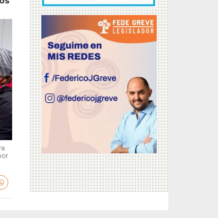
tos
va
por