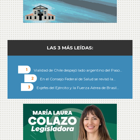
LAS 3 MÁS LEÍDAS:
Vialidad de Chile despejó lado argentino del Paso…
En el Consejo Federal de Salud se revisó la…
Exjefes del Ejército y la Fuerza Aérea de Brasil…