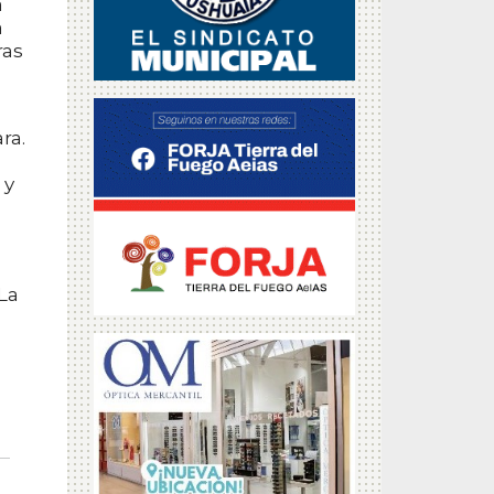
a
a
ras
ra.
 y
(La