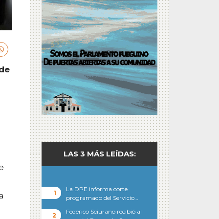
 de
LAS 3 MÁS LEÍDAS:
e
La DPE informa corte
a
programado del Servicio…
Federico Sciurano recibió al