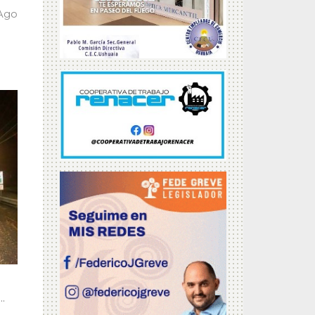
 Ago
.