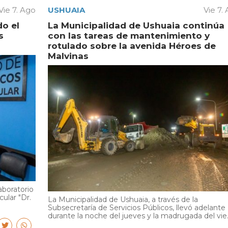
Vie 7. Ago
USHUAIA
Vie 7.
do el
La Municipalidad de Ushuaia continúa
s
con las tareas de mantenimiento y
rotulado sobre la avenida Héroes de
Malvinas
aboratorio
cular "Dr.
La Municipalidad de Ushuaia, a través de la
Subsecretaría de Servicios Públicos, llevó adelante
durante la noche del jueves y la madrugada del vie..