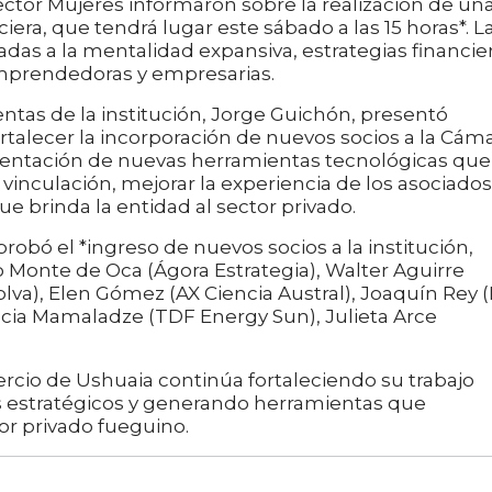
ector Mujeres informaron sobre la realización de un
era, que tendrá lugar este sábado a las 15 horas*. L
adas a la mentalidad expansiva, estrategias financie
emprendedoras y empresarias.
entas de la institución, Jorge Guichón, presentó
rtalecer la incorporación de nuevos socios a la Cáma
entación de nuevas herramientas tecnológicas que
vinculación, mejorar la experiencia de los asociados
ue brinda la entidad al sector privado.
robó el *ingreso de nuevos socios a la institución,
 Monte de Oca (Ágora Estrategia), Walter Aguirre
solva), Elen Gómez (AX Ciencia Austral), Joaquín Rey 
acia Mamaladze (TDF Energy Sun), Julieta Arce
cio de Ushuaia continúa fortaleciendo su trabajo
s estratégicos y generando herramientas que
or privado fueguino.