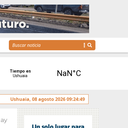
tulado sobre la avenida Héroes de Malvinas
Ushuaia, 08 agosto 2026 09:24:49
Gobierno 
May