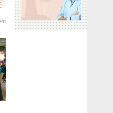
 Ago
a