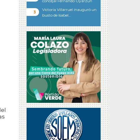
concejal Fernando Oyarzun
Victoria Villarruel inauguró un
busto de Isabel…
n
del
as