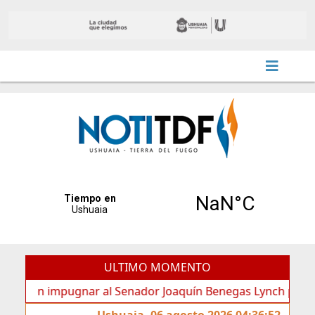
ULTIMO MOMENTO
n impugnar al Senador Joaquín Benegas Lynch por “conflicto
Ushuaia, 06 agosto 2026 04:36:52