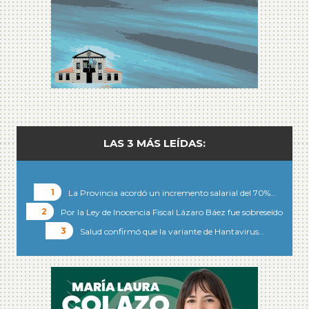
LAS 3 MÁS LEÍDAS:
La Provincia acordó un incremento salarial del 70%…
Por la Ley de Inocencia Fiscal Lázaro Báez fue sobreseído
Salud confirmó que la variante de Hantavirus…