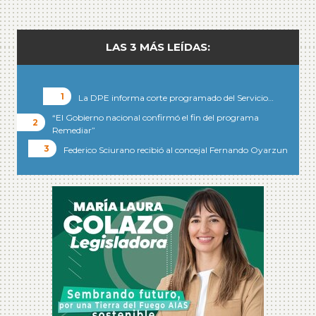
LAS 3 MÁS LEÍDAS:
La DPE informa corte programado del Servicio…
“El Gobierno nacional confirmó el fin del programa
Remediar”
Federico Sciurano recibió al concejal Fernando Oyarzun