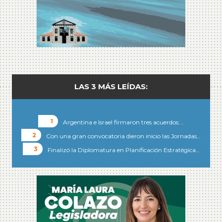
LAS 3 MÁS LEÍDAS:
Argentina e Israel firmaron tres acuerdos:…
Con una gran convocatoria dieron inicio las Jornadas…
Finalizó la Diplomatura en Planificación Estratégica…