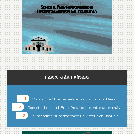
LAS 3 MÁS LEÍDAS:
Vialidad de Chile despejó lado argentino del Paso…
Conectar Igualdad: En la Provincia se entregaron más…
Se incendió el supermercado La Victoria en Ushuaia