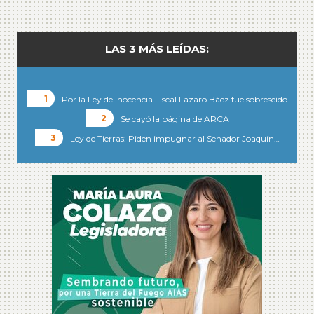
LAS 3 MÁS LEÍDAS:
Por la Ley de Inocencia Fiscal Lázaro Báez fue sobreseído
Se cayó la página de ARCA
Ley de Tierras: Piden impugnar al Senador Joaquín…