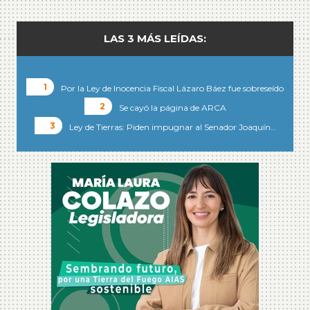
LAS 3 MÁS LEÍDAS:
Por la Ley de Inocencia Fiscal Lázaro Báez fue sobreseído
Se cayó la página de ARCA
Ley de Tierras: Piden impugnar al Senador Joaquín…