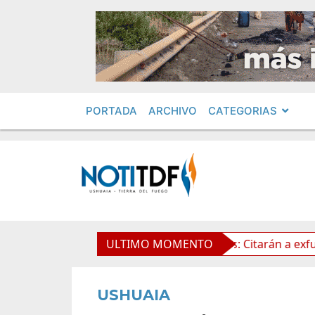
PORTADA
ARCHIVO
CATEGORIAS
a Propiedad Privada
ULTIMO MOMENTO
Leolabs: Citarán a exfuncionarios
USHUAIA