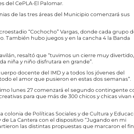
es del CePLA-El Palomar.
ias de las tres áreas del Municipio comenzará sus
 microestadio “Cochocho” Vargas, donde cada grupo 
ado. También hubo juegos y en la cancha 4 la Banda
Gavilán, resaltó que “tuvimos un cierre muy divertido
da niña y niño disfrutara en grande”.
 cuerpo docente del IMD y a todos los jóvenes del
y todo el amor que pusieron en estas dos semanas”.
ximo lunes 27 comenzará el segundo contingente c
eativas para que más de 300 chicos y chicas vivan 
a colonia de Políticas Sociales y de Cultura y Educac
 y de La Cantera con el dispositivo “Jugando en mi
rtieron las distintas propuestas que marcaron el fin