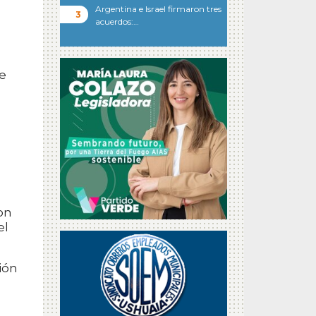
Argentina e Israel firmaron tres
acuerdos:…
de
,
on
el
ión