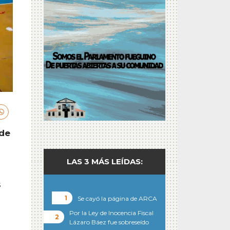
 de
LAS 3 MÁS LEÍDAS:
s
Se cayó la página de ARCA
Por la Ley de Inocencia Fiscal
Lázaro Báez fue sobreseído