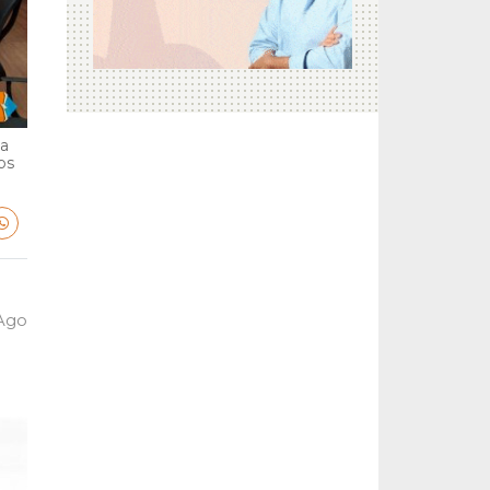
ga
bs
 Ago