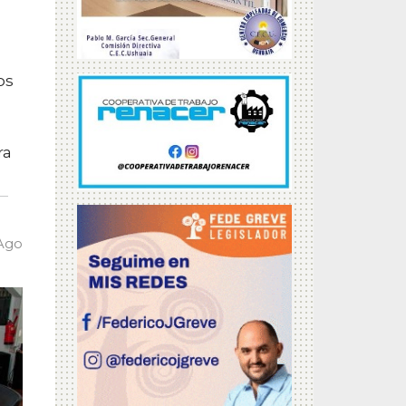
os
ra
 Ago