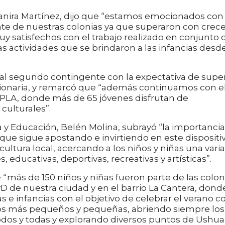
, Yanira Martínez, dijo que “estamos emocionados con
nte de nuestras colonias ya que superaron con crec
y satisfechos con el trabajo realizado en conjunto 
as actividades que se brindaron a las infancias desd
 al segundo contingente con la expectativa de supe
ncionaria, y remarcó que “además continuamos con e
CePLA, donde más de 65 jóvenes disfrutan de
 culturales”.
ra y Educación, Belén Molina, subrayó “la importancia
que sigue apostando e invirtiendo en este dispositi
ultura local, acercando a los niños y niñas una vari
 educativas, deportivas, recreativas y artísticas”.
 “más de 150 niños y niñas fueron parte de las colon
yD de nuestra ciudad y en el barrio La Cantera, dond
 e infancias con el objetivo de celebrar el verano c
os más pequeños y pequeñas, abriendo siempre los
dos y todas y explorando diversos puntos de Ushuai