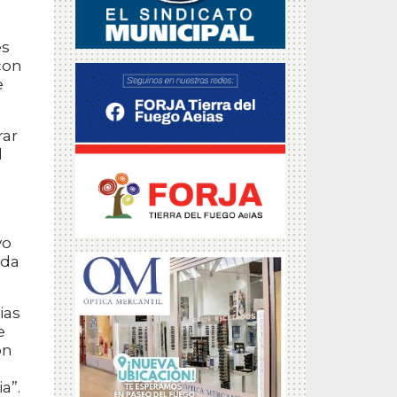
es
con
e
rar
l
vo
ada
ias
e
on
a”.