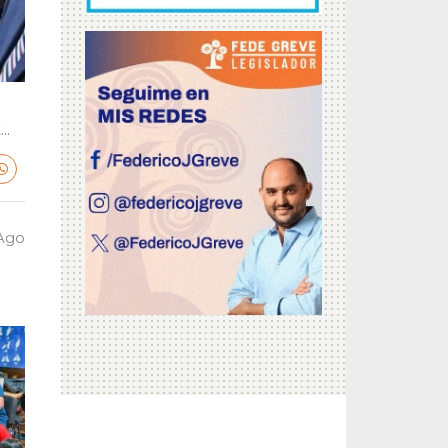
..
 Ago