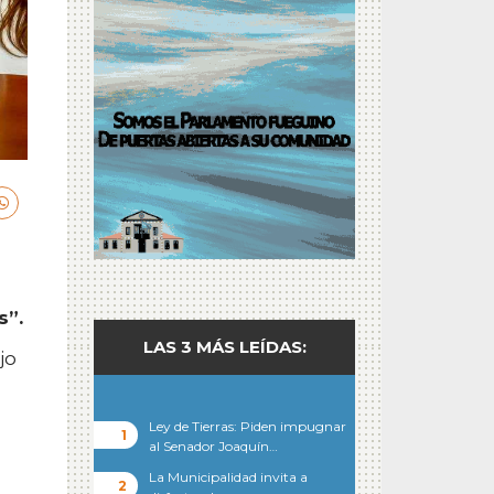
s”.
LAS 3 MÁS LEÍDAS:
jo
Ley de Tierras: Piden impugnar
al Senador Joaquín…
La Municipalidad invita a