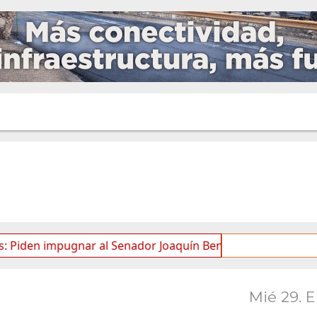
impugnar al Senador Joaquín Benegas Lynch por “conflicto de
Mié 29. 