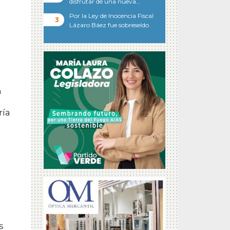
disfrutar de una nueva…
Por la Ley de Inocencia Fiscal
Lázaro Báez fue sobreseído
n
ría
s