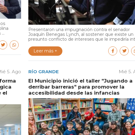
ios
olina
Presentaron una impugnación contra el senador
...
Joaquín Benegas Lynch, al sostener que existe un
presunto conflicto de intereses que le impediría int.
Leer más +
ié 5. Ago
RÍO GRANDE
Mié 5.
aforma
El Municipio inició el taller "Jugando a
égica
derribar barreras" para promover la
 el
accesibilidad desde las infancias