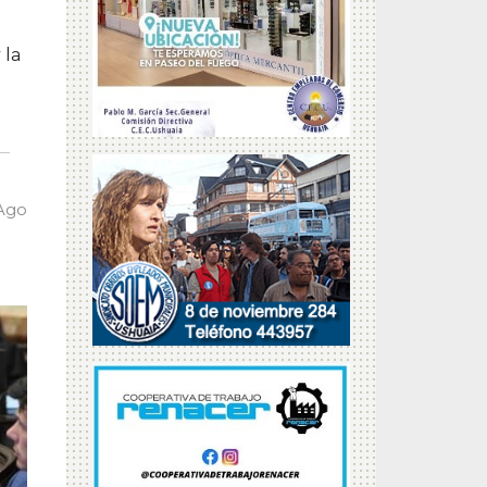
 la
 Ago