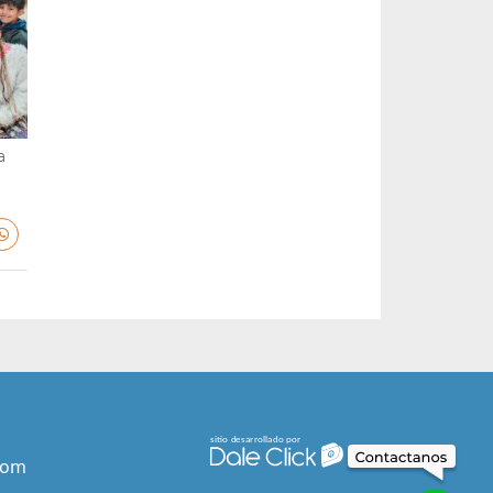
a
com