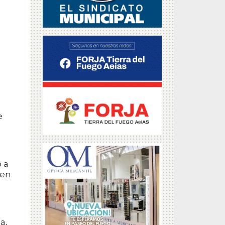
e
e
 a
 en
a,