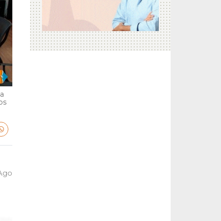
ga
bs
 Ago