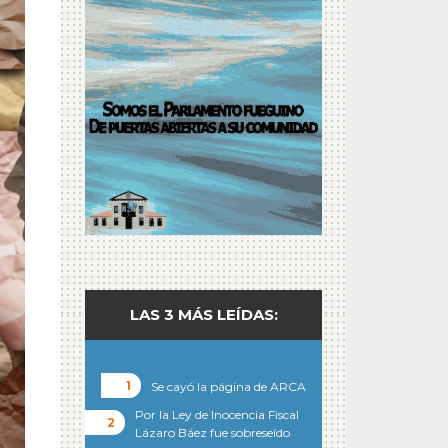
LAS 3 MÁS LEÍDAS:
Se cayó la página de ARCA
Por la Ley de Inocencia Fiscal
Lázaro Báez fue sobreseído