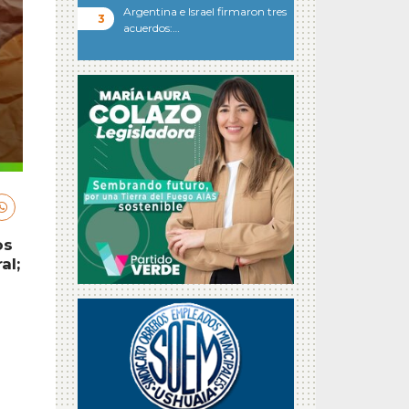
Argentina e Israel firmaron tres
acuerdos:…
os
al;