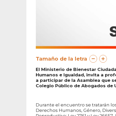
Tamaño de la letra
El Ministerio de Bienestar Ciudada
Humanos e Igualdad, invita a prof
a participar de la Asamblea que se 
Colegio Público de Abogados de Us
Durante el encuentro se tratarán l
Derechos Humanos, Género, Diversid
Reproductiva; Ley 2761 y Ley 26657- 