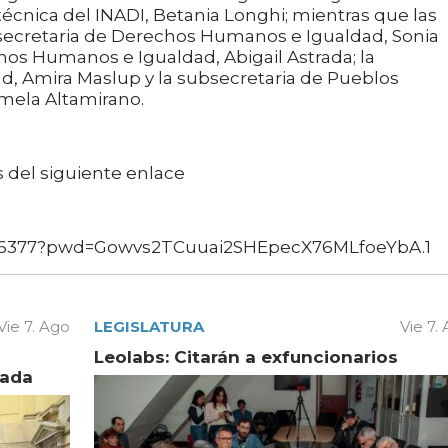
técnica del INADI, Betania Longhi; mientras que las
 secretaria de Derechos Humanos e Igualdad, Sonia
hos Humanos e Igualdad, Abigail Astrada; la
ad, Amira Maslup y la subsecretaria de Pueblos
amela Altamirano.
s del siguiente enlace
1046377?pwd=Gowvs2TCuuai2SHEpecX76MLfoeYbA.1
Vie 7. Ago
LEGISLATURA
Vie 7.
Leolabs: Citarán a exfuncionarios
vada