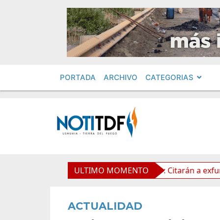
PORTADA
ARCHIVO
CATEGORIAS
 Propiedad Privada
ULTIMO MOMENTO
Leolabs: Citarán a exfuncionarios
ACTUALIDAD