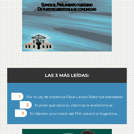
LAS 3 MÁS LEÍDAS:
Por la Ley de Inocencia Fiscal Lázaro Báez fue sobreseído
El joven que salvó su vida tras la avalancha se…
En febrero una misión del FMI visitará la Argentina…