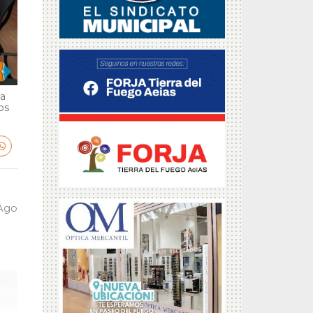
ga
bs
 Ago