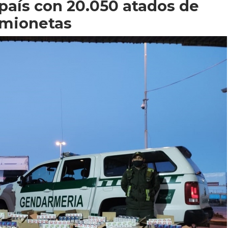
 país con 20.050 atados de
camionetas