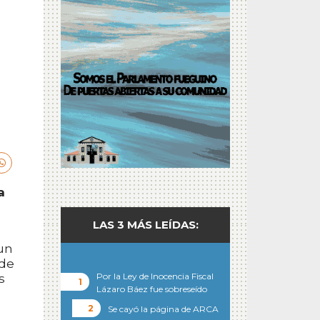
a
LAS 3 MÁS LEÍDAS:
 un
 de
Por la Ley de Inocencia Fiscal
s
Lázaro Báez fue sobreseído
Se cayó la página de ARCA