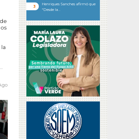
Henriques Sanches afirmó que
“Desde la…
 de
los
 la
 Ago