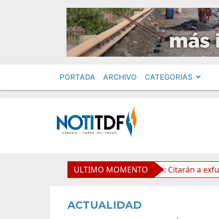
PORTADA
ARCHIVO
CATEGORIAS
a Propiedad Privada
ULTIMO MOMENTO
Leolabs: Citarán a exfuncionarios
ACTUALIDAD