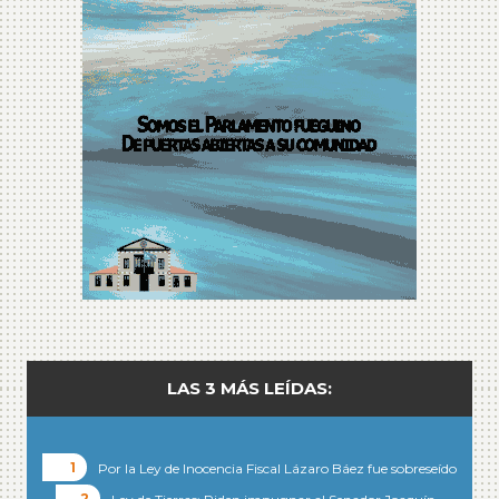
LAS 3 MÁS LEÍDAS:
Por la Ley de Inocencia Fiscal Lázaro Báez fue sobreseído