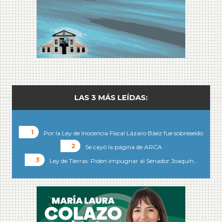
LAS 3 MÁS LEÍDAS:
Por la Ley de Inocencia Fiscal Lázaro Báez fue sobreseído
Se cayó la página de ARCA
Ley de Tierras: Piden impugnar al Senador Joaquín…