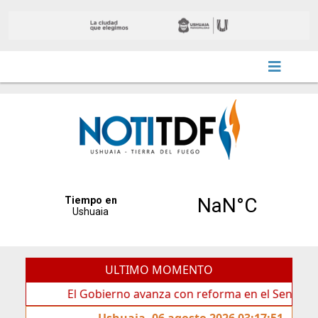
ULTIMO MOMENTO
El Gobierno avanza con reforma en el Senado
Id
Ushuaia, 06 agosto 2026 03:17:51