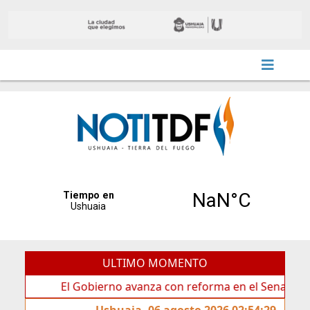
ULTIMO MOMENTO
El Gobierno avanza con reforma en el Senado
Idea
Ushuaia, 06 agosto 2026 02:54:29