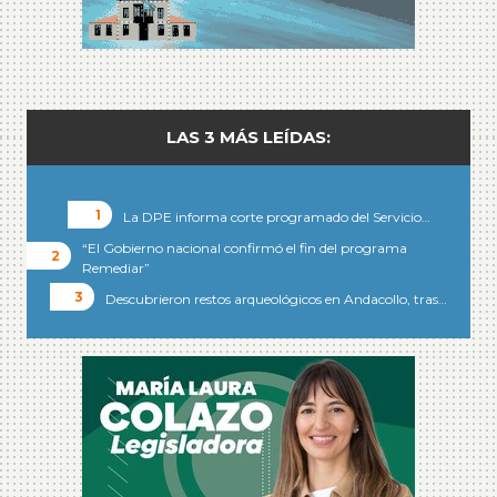
LAS 3 MÁS LEÍDAS:
La DPE informa corte programado del Servicio…
“El Gobierno nacional confirmó el fin del programa
Remediar”
Descubrieron restos arqueológicos en Andacollo, tras…