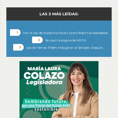
LAS 3 MÁS LEÍDAS:
Por la Ley de Inocencia Fiscal Lázaro Báez fue sobreseído
Se cayó la página de ARCA
Ley de Tierras: Piden impugnar al Senador Joaquín…