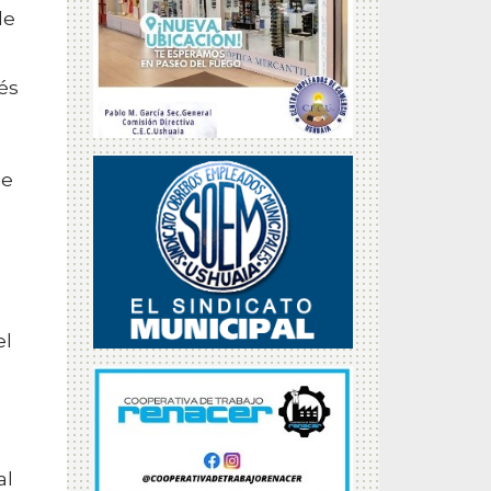
de
és
le
el
al