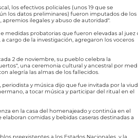
al, los efectivos policiales (unos 19 que se
gún los datos preliminares) fueron imputados de los
, apremios ilegales y abuso de autoridad".
de medidas probatorias que fueron elevadas al juez
, a cargo de la investigación, agregaron los voceros
cada 2 de noviembre, su pueblo celebra la
muertos", una ceremonia cultural y ancestral por med
on alegría las almas de los fallecidos.
periodista y música dijo que fue invitada por la viu
ermano, a tocar música y participar del ritual en el
enza en la casa del homenajeado y continúa en el
se elaboran comidas y bebidas caseras destinadas a
blos preexistentes a los Estados Nacionales, y la