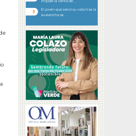
impide la venta de…
El joven que salvó su vida tras la
avalancha se…
 de
io
da