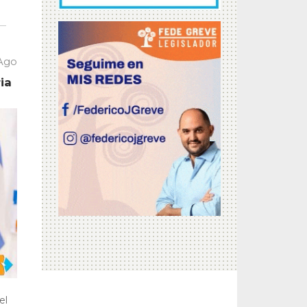
 Ago
ia
el