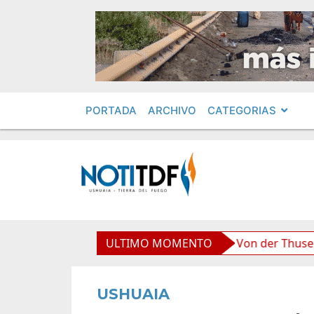
PORTADA
ARCHIVO
CATEGORIAS
oliviana”, afirmó Becerra
ULTIMO MOMENTO
Von der Thusen anunció la
USHUAIA