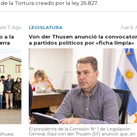
e la Tortura creado por la ley 26.827.
Vie 7. Ago
LEGISLATURA
Jue 6.
 a la
Von der Thusen anunció la convocator
erra
a partidos políticos por «ficha limpia»
El presidente de la Comisión Nº 1 de Legislación
shuaia,
General, Raúl von der Thusen (SF) anunció que, en 