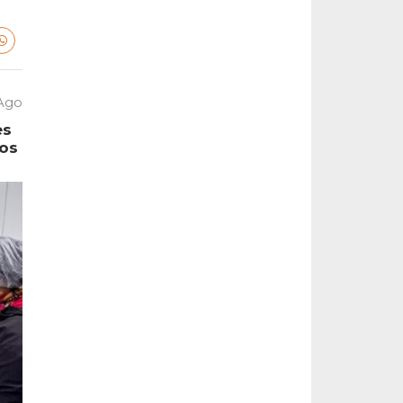
 Ago
es
tos