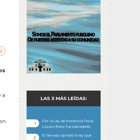
os
 a
LAS 3 MÁS LEÍDAS:
 en
Por la Ley de Inocencia Fiscal
Lázaro Báez fue sobreseído
El Senado aprobó la ley que