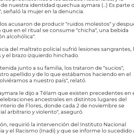
 nuestra identidad quechua aymara (...) Es parte 
 señaló la mujer en la denuncia.
 los acusaron de producir "ruidos molestos" y despu
 que en el ritual se consume "chicha", una bebida
n alcohólica".
 del maltrato policial sufrió lesiones sangrantes, 
y el brazo izquierdo hinchado.
nida junto a su familia, los trataron de "sucios",
nuestro apellido y de lo que estábamos haciendo en el
lviéramos a nuestro país", relató.
ymara le dijo a Télam que existen precedentes en 
elebraciones ancestrales en distintos lugares del
enterio de Flores, donde cada 2 de noviembre se
l arbitrario y violento", aseguró.
n, requirió la intervención del Instituto Nacional
ia y el Racismo (Inadi) y que se informe lo sucedido 