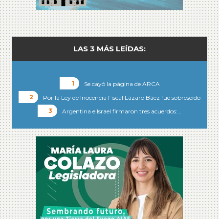
LAS 3 MÁS LEÍDAS:
Se cayó la página de ARCA
Por la Ley de Inocencia Fiscal Lázaro Báez fue sobreseído
Argentina e Israel firmaron tres acuerdos:…