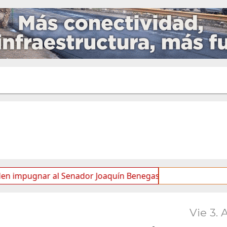
nar al Senador Joaquín Benegas Lynch por “conflicto de inte
Vie 3. 