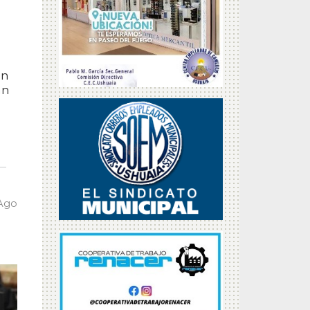
un
án
 Ago