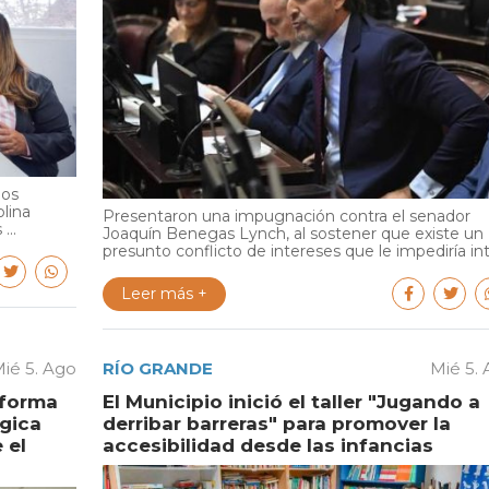
ios
olina
Presentaron una impugnación contra el senador
...
Joaquín Benegas Lynch, al sostener que existe un
presunto conflicto de intereses que le impediría int.
Leer más +
ié 5. Ago
RÍO GRANDE
Mié 5.
aforma
El Municipio inició el taller "Jugando a
égica
derribar barreras" para promover la
 el
accesibilidad desde las infancias