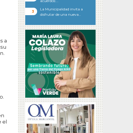
acuerdos:…
La Municipalidad invita a
disfrutar de una nueva…
s a
 su
n.
o.
en
 el