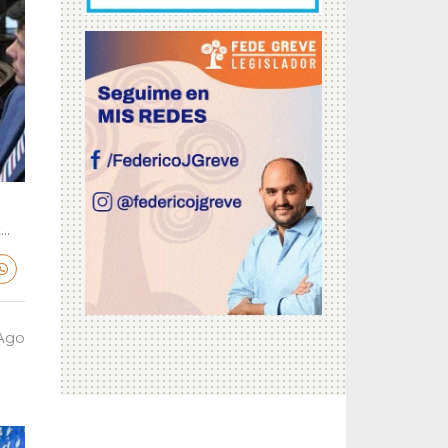
..
 Ago