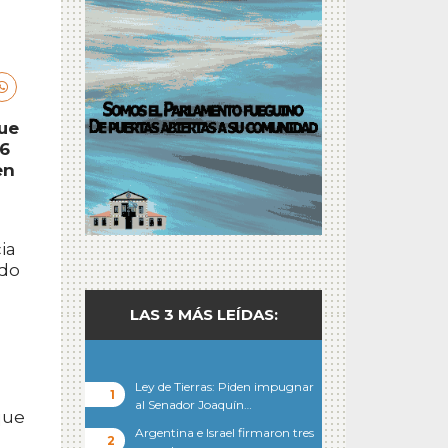
que
66
en
ia
ado
LAS 3 MÁS LEÍDAS:
Ley de Tierras: Piden impugnar
al Senador Joaquín…
que
Argentina e Israel firmaron tres