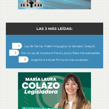
LAS 3 MÁS LEÍDAS:
Ley de Tierras: Piden impugnar al Senador Joaquín…
Por la Ley de Inocencia Fiscal Lázaro Báez fue sobreseído
Argentina e Israel firmaron tres acuerdos:…