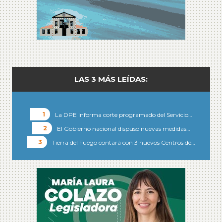
LAS 3 MÁS LEÍDAS:
La DPE informa corte programado del Servicio…
El Gobierno nacional dispuso nuevas medidas…
Tierra del Fuego contará con 3 nuevos Centros de…