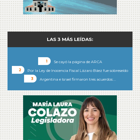
LAS 3 MÁS LEÍDAS:
Se cayó la página de ARCA
Por la Ley de Inocencia Fiscal Lázaro Báez fue sobreseído
Argentina e Israel firmaron tres acuerdos:…