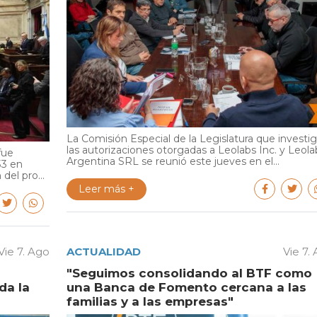
La Comisión Especial de la Legislatura que investi
las autorizaciones otorgadas a Leolabs Inc. y Leola
fue
Argentina SRL se reunió este jueves en el...
33 en
del pro...
Leer más +
Vie 7. Ago
ACTUALIDAD
Vie 7.
"Seguimos consolidando al BTF como
da la
una Banca de Fomento cercana a las
familias y a las empresas"