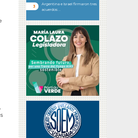
Argentina e Israel firmaron tres
acuerdos:…
e
o
es