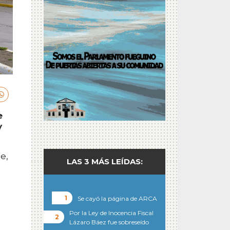
e
y
e,
LAS 3 MÁS LEÍDAS:
Se cayó la página de ARCA
Por la Ley de Inocencia Fiscal
Lázaro Báez fue sobreseído