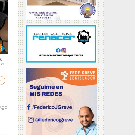
ga
bs
 Ago