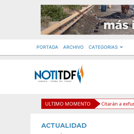
PORTADA
ARCHIVO
CATEGORIAS
a Propiedad Privada
ULTIMO MOMENTO
Leolabs: Citarán a exfuncionarios
ACTUALIDAD