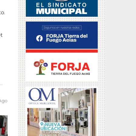
o.
et
 Ago