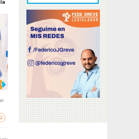
ia
el
 Ago