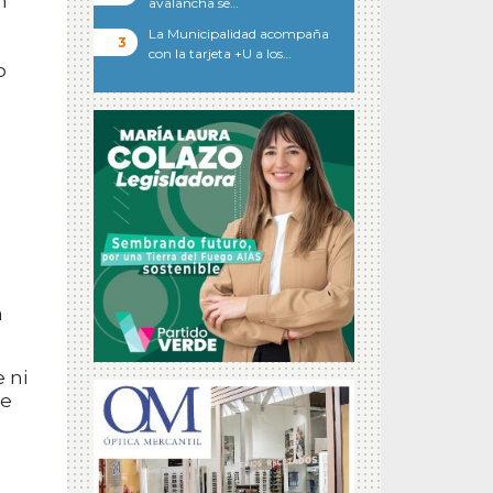
n
avalancha se…
La Municipalidad acompaña
con la tarjeta +U a los…
o
a
 ni
ue