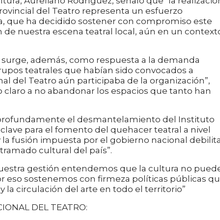
ultura, Aureliano Rodríguez, señaló que "la realizació
Provincial del Teatro representa un esfuerzo
ncia, que ha decidido sostener con compromiso este
n de nuestra escena teatral local, aún en un context
sta surge, además, como respuesta a la demanda
grupos teatrales que habían sido convocados a
nal del Teatro aún participaba de la organización”,
o claro a no abandonar los espacios que tanto han
“profundamente el desmantelamiento del Instituto
 clave para el fomento del quehacer teatral a nivel
 la fusión impuesta por el gobierno nacional debilit
ntramado cultural del país”.
estra gestión entendemos que la cultura no puede
or eso sostenemos con firmeza políticas públicas q
 la circulación del arte en todo el territorio”
IONAL DEL TEATRO: