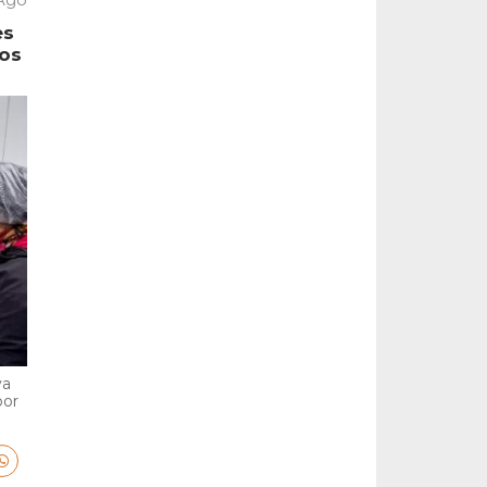
es
tos
va
por