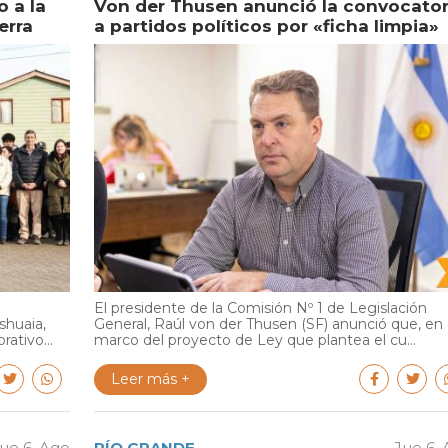
 a la
Von der Thusen anunció la convocator
erra
a partidos políticos por «ficha limpia»
El presidente de la Comisión Nº 1 de Legislación
shuaia,
General, Raúl von der Thusen (SF) anunció que, en 
ativo...
marco del proyecto de Ley que plantea el cu...
Leer más +
ue 6. Ago
RÍO GRANDE
Jue 6.