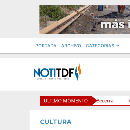
PORTADA
ARCHIVO
CATEGORIAS
la comunidad boliviana”, afirmó Becerra
ULTIMO MOMENTO
Von der Thu
CULTURA