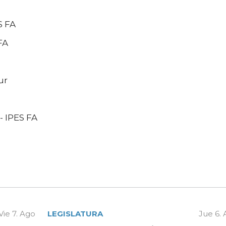
S FA
FA
ur
 - IPES FA
Vie 7. Ago
LEGISLATURA
Jue 6.