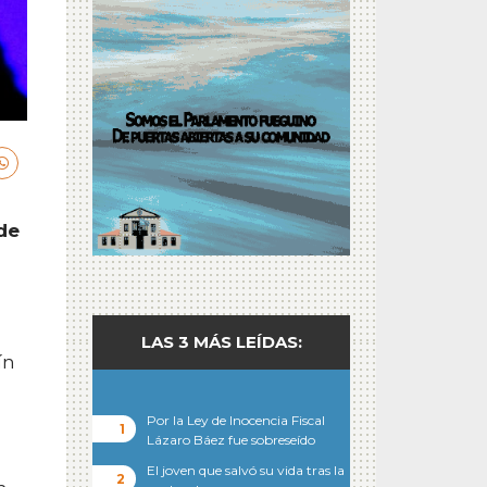
 de
LAS 3 MÁS LEÍDAS:
ín
Por la Ley de Inocencia Fiscal
Lázaro Báez fue sobreseído
El joven que salvó su vida tras la