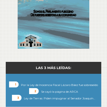
LAS 3 MÁS LEÍDAS:
Por la Ley de Inocencia Fiscal Lázaro Báez fue sobreseído
Se cayó la página de ARCA
Ley de Tierras: Piden impugnar al Senador Joaquín…