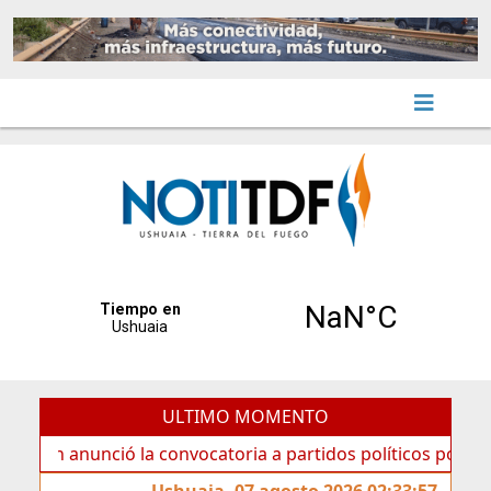
ULTIMO MOMENTO
nunció la convocatoria a partidos políticos por «ficha limp
Ushuaia, 07 agosto 2026 02:33:57