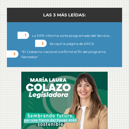
LAS 3 MÁS LEÍDAS:
La DPE informa corte programado del Servicio…
Se cayó la página de ARCA
“El Gobierno nacional confirmó el fin del programa
Remediar”