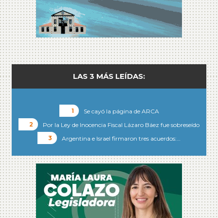
LAS 3 MÁS LEÍDAS:
Se cayó la página de ARCA
Por la Ley de Inocencia Fiscal Lázaro Báez fue sobreseído
Argentina e Israel firmaron tres acuerdos:…