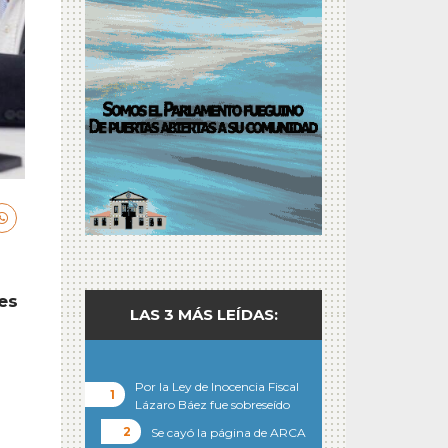
es
LAS 3 MÁS LEÍDAS:
Por la Ley de Inocencia Fiscal
Lázaro Báez fue sobreseído
Se cayó la página de ARCA