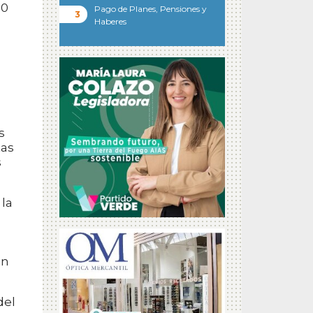
60
Pago de Planes, Pensiones y
Haberes
s
tas
s
la
en
del