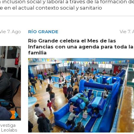
 inclusión social y laboral a través de la formación d
e en el actual contexto social y sanitario
Vie 7. Ago
RÍO GRANDE
Vie 7.
Río Grande celebra el Mes de las
Infancias con una agenda para toda la
familia
nvestiga
y Leolabs