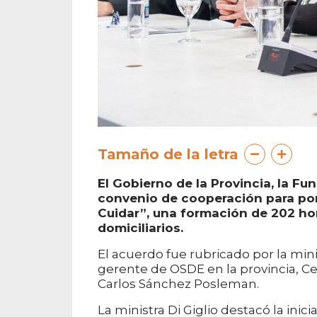
Tamaño de la letra
El Gobierno de la Provincia, la Fu
convenio de cooperación para pon
Cuidar”, una formación de 202 ho
domiciliarios.
El acuerdo fue rubricado por la minis
gerente de OSDE en la provincia, Ceci
Carlos Sánchez Posleman.
La ministra Di Giglio destacó la inic