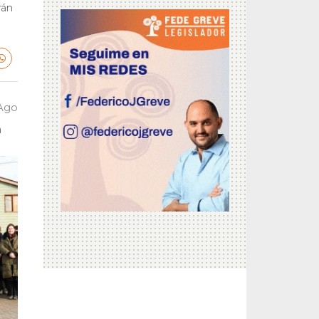
rán
 Ago
a