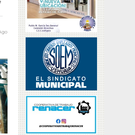
e
 Ago