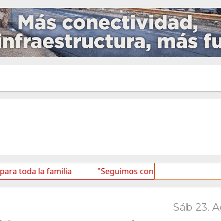
a familia
"Seguimos consolidando al BTF como una Ba
Sáb 23. 