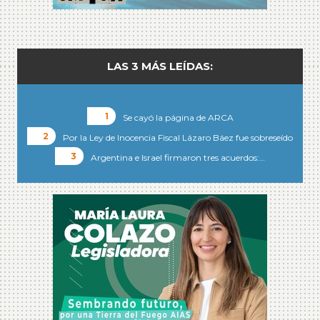
LAS 3 MÁS LEÍDAS:
Se cayó la página de ARCA
Por la Ley de Inocencia Fiscal Lázaro Báez fue sobreseído
Argentina e Israel firmaron tres acuerdos:…