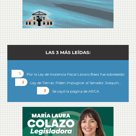
LAS 3 MÁS LEÍDAS:
Por la Ley de Inocencia Fiscal Lázaro Báez fue sobreseído
Ley de Tierras: Piden impugnar al Senador Joaquín…
Se cayó la página de ARCA