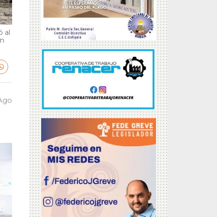
 al
en
 Ago