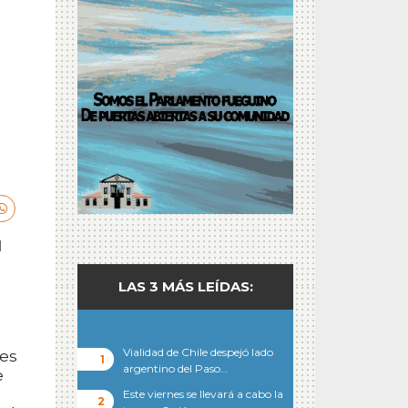
l
LAS 3 MÁS LEÍDAS:
Vialidad de Chile despejó lado
“es
argentino del Paso…
e
Este viernes se llevará a cabo la