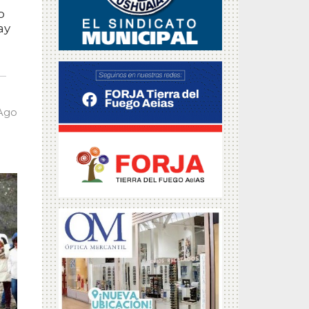
o
ay
 Ago