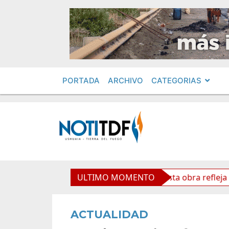
PORTADA
ARCHIVO
CATEGORIAS
 Cardenal Samoré
ULTIMO MOMENTO
Vuoto: “Esta obra refleja futuro y 
ACTUALIDAD