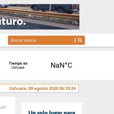
La voz de Tolhuin llegó al Congreso de la Nación a tr
Ushuaia, 09 agosto 2026 06:10:24
Jun