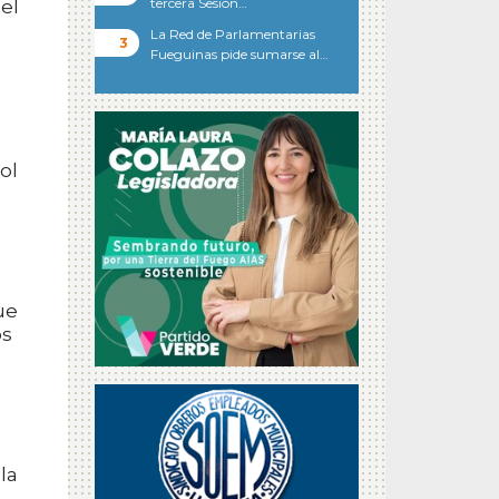
tercera Sesión…
 el
La Red de Parlamentarias
Fueguinas pide sumarse al…
ol
ue
os
la