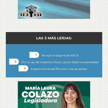
LAS 3 MÁS LEÍDAS:
Se cayó la página de ARCA
Por la Ley de Inocencia Fiscal Lázaro Báez fue sobreseído
Argentina e Israel firmaron tres acuerdos:…