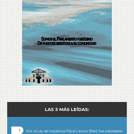
LAS 3 MÁS LEÍDAS:
Por la Ley de Inocencia Fiscal Lázaro Báez fue sobreseído