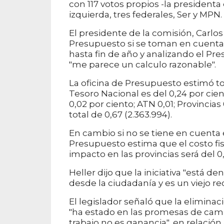
con 117 votos propios -la presidenta
izquierda, tres federales, Ser y MPN.
El presidente de la comisión, Carlos 
Presupuesto si se toman en cuenta 
hasta fin de año y analizando el Pres
"me parece un calculo razonable".
La oficina de Presupuesto estimó t
Tesoro Nacional es del 0,24 por cient
0,02 por ciento; ATN 0,01; Provincia
total de 0,67 (2.363.994).
En cambio si no se tiene en cuenta 
Presupuesto estima que el costo fisca
impacto en las provincias será del 0
Heller dijo que la iniciativa "está 
desde la ciudadanía y es un viejo 
El legislador señaló que la eliminac
"ha estado en las promesas de campa
trabajo no es ganancia", en relaci