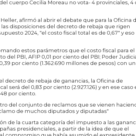
 del cuerpo Cecilia Moreau no vota- 4 provinciales, 4
Heller, afirmó al abrir el debate que para la Oficina 
las disposiciones del decreto de rebaja que rigen
upuesto 2024, "el costo fiscal total es de 0,67" y eso
omando estos parámetros que el costo fiscal para el
o del PBI, AFIP 0,01 por ciento del PBI; Poder Judici
s 0,39 por ciento (1.362.690 millones de pesos) con un
el decreto de rebaja de ganancias, la Oficina de
l será del 0,83 por ciento (2.927.126) y en ese caso 
,48 por ciento.
dentro del conjunto de reclamos que se vienen hacien
reclamo de muchos diputados y diputadas"
ión de la cuarta categoría del impuesto a las gananc
ñas presidenciales, a partir de la idea de que el
ón al compromiso que había asumido el expresidente