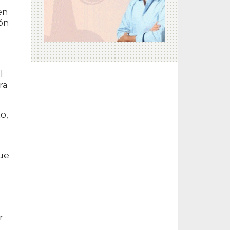
en
ión
a
l
ra
o,
que
r