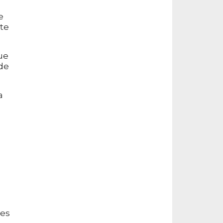
e
te
ue
de
a
res