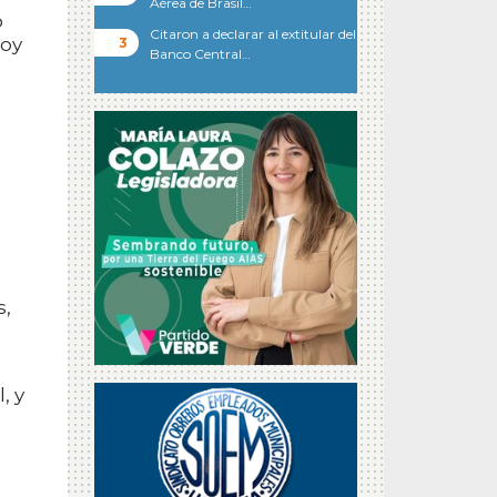
Aérea de Brasil…
o
Citaron a declarar al extitular del
hoy
Banco Central…
s,
, y