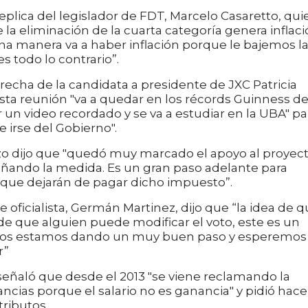
plica del legislador de FDT, Marcelo Casaretto, qui
a eliminación de la cuarta categoría genera inflac
una manera va a haber inflación porque le bajemos l
es todo lo contrario”.
recha de la candidata a presidente de JXC Patricia
ésta reunión "va a quedar en los récords Guinness de
 un video recordado y se va a estudiar en la UBA" pa
e irse del Gobierno".
azzo dijo que "quedó muy marcado el apoyo al proyect
añando la medida. Es un gran paso adelante para
s que dejarán de pagar dicho impuesto”.
e oficialista, Germán Martinez, dijo que “la idea de 
de que alguien puede modificar el voto, este es un
sotros estamos dando un muy buen paso y esperemos
r”
señaló que desde el 2013 "se viene reclamando la
ncias porque el salario no es ganancia" y pidió hace
ributos.