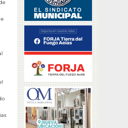
 de
de
al
el
do
ias