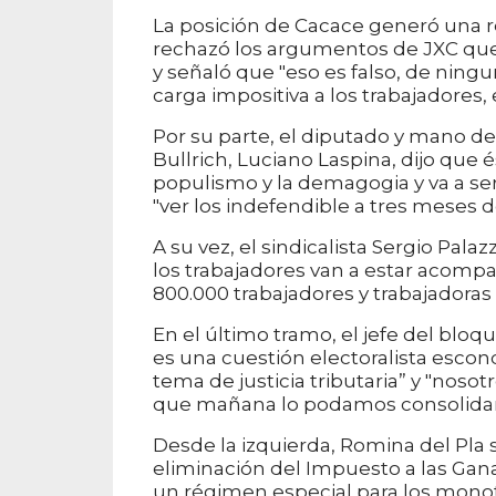
La posición de Cacace generó una re
rechazó los argumentos de JXC que l
y señaló que "eso es falso, de ning
carga impositiva a los trabajadores, 
Por su parte, el diputado y mano de
Bullrich, Luciano Laspina, dijo que 
populismo y la demagogia y va a ser
"ver los indefendible a tres meses d
A su vez, el sindicalista Sergio Pal
los trabajadores van a estar acomp
800.000 trabajadores y trabajadora
En el último tramo, el jefe del bloqu
es una cuestión electoralista escon
tema de justicia tributaria” y "no
que mañana lo podamos consolida
Desde la izquierda, Romina del Pla 
eliminación del Impuesto a las Gana
un régimen especial para los monot