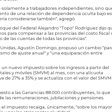
solamente a trabajadores independientes, sino qu
ento de una relación de dependencia oculta bajo es
ería considerarse también", agregó.
bloque del Federal Alejandro "Topo" Rodríguez dijo q
 para compensar a las provincias del costo fiscal 
io de las cuentas de todas las provincias".
ias Unidas, Agustín Domingo, propuso un cambio "par
ismo de ajuste anual" y "una equiparación entre
a un nuevo impuesto sobre los ingresos a partir del
itales y móviles (SMVM) al mes, con una alícuota
a de 27% a 35% y se actualiza con el valor del SMVM
esto a las Ganancias 88.000 contribuyentes, lo que
de las remuneraciones, jubilaciones y pensiones.
que el impuesto recaiga, únicamente, "sobre los mayo