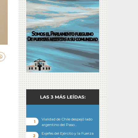
LAS 3 MÁS LEÍDAS:
,
Vialidad de Chile despejó lado
argentino del Paso…
Exjefes del Ejército y la Fuerza