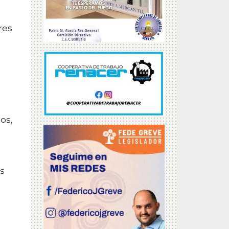
res
n
os,
es