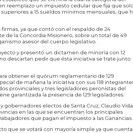
 en reemplazo un impuesto cedular que fija que sol
os superiores a 15 sueldos mínimos mensuales, que 
firmas, ya que contó con el respaldo de 24
te de la Concordia Misionero, sobre un total de 49
anismo asesor del cuerpo legislativo.
oyecto y presentó un dictamen de minoría con 12
o descartan pedir que ésta iniciativa se trate junto
para obtener el quórum reglamentario de 129
ecial de mañana la iniciativa con sus 118 integrante
dos provinciales y tres legisladores peronistas del
tiene garantizada la presencia de 129 legisladores.
 gobernadores electos de Santa Cruz, Claudio Vidal
incias en las que se encuentran los principales
rabajadores que pagan el impuesto a las Ganancias.
to que se votará con mayoría simple ya que cuenta