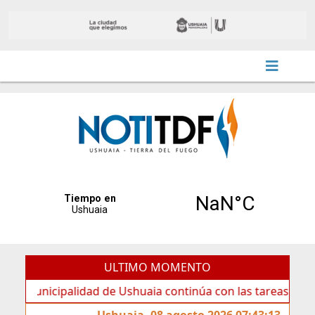
ULTIMO MOMENTO
icipalidad de Ushuaia continúa con las tareas de mantenim
Ushuaia, 08 agosto 2026 07:43:13