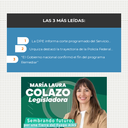
LAS 3 MÁS LEÍDAS:
La DPE informa corte programado del Servicio…
Urquiza destacó la trayectoria de la Policía Federal…
“El Gobierno nacional confirmó el fin del programa
Remediar”