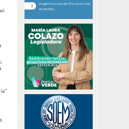
Argentina e Israel firmaron tres
acuerdos:…
el
a
a
i
a
ía”
s