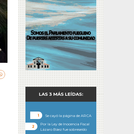
LAS 3 MÁS LEÍDAS:
Se cayó la página de ARCA
Por la Ley de Inocencia Fiscal
Lázaro Báez fue sobreseído