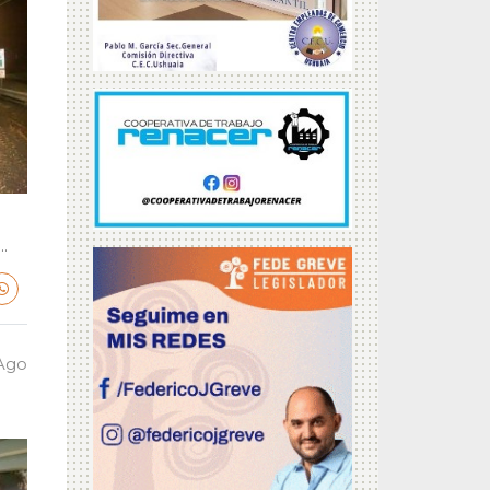
.
 Ago
a