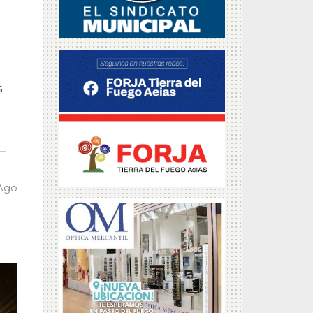
s
 Ago