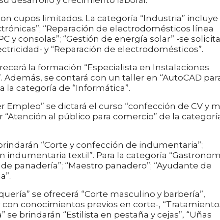
n cupos limitados. La categoría “Industria” incluye 
ctrónicas”; “Reparación de electrodomésticos línea
C y consolas”; “Gestión de energía solar” -se solicit
ectricidad- y “Reparación de electrodomésticos”.
recerá la formación “Especialista en Instalaciones
as”. Además, se contará con un taller en “AutoCAD par
 la categoría de “Informática”.
er Empleo” se dictará el curso “confección de CV y m
ler “Atención al público para comercio” de la categorí
e brindarán “Corte y confección de indumentaria”;
 en indumentaria textil”. Para la categoría “Gastronom
e de panadería”; “Maestro panadero”; “Ayudante de
a”.
quería” se ofrecerá “Corte masculino y barbería”,
ar con conocimientos previos en corte-, “Tratamiento
a” se brindarán “Estilista en pestaña y cejas”, “Uñas