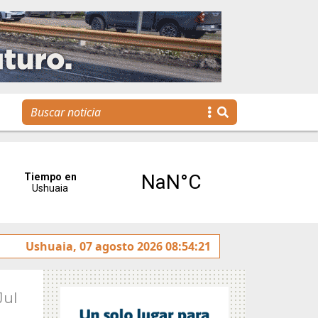
tulado sobre la avenida Héroes de Malvinas
Ushuaia, 07 agosto 2026 08:54:21
Gobierno 
Jul