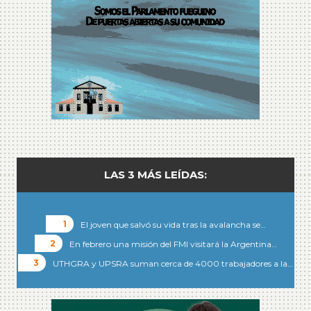
LAS 3 MÁS LEÍDAS:
El joven que salvó su vida tras la avalancha se…
En febrero una misión del FMI visitará la Argentina…
UTHGRA y UPSRA suman cerca de 4000 trabajadores a la…