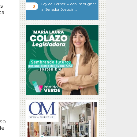
Ley de Tierras: Piden impugnar
ás
al Senador Joaquín…
ca
rso
de