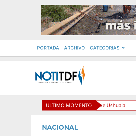
PORTADA
ARCHIVO
CATEGORIAS
uipamiento para la Nueva Usina de Ushuaia
ULTIMO MOMENTO
El Gobie
NACIONAL