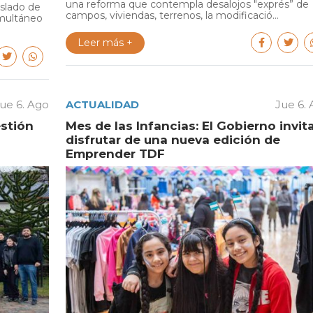
una reforma que contempla desalojos "exprés” de
aslado de
campos, viviendas, terrenos, la modificació...
multáneo
Leer más +
ue 6. Ago
ACTUALIDAD
Jue 6.
estión
Mes de las Infancias: El Gobierno invit
disfrutar de una nueva edición de
Emprender TDF