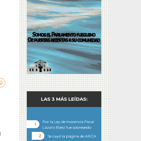
LAS 3 MÁS LEÍDAS:
Por la Ley de Inocencia Fiscal
Lázaro Báez fue sobreseído
I
Se cayó la página de ARCA