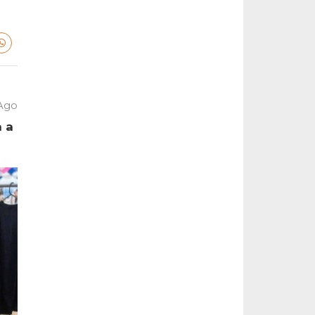
 Ago
a a