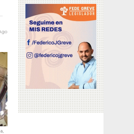
 Ago
a,