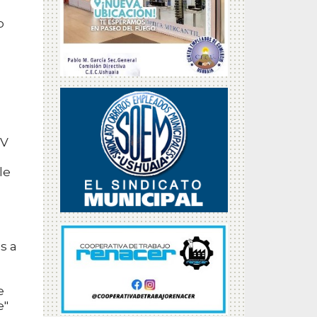
o
IV
le
s a
e
e"