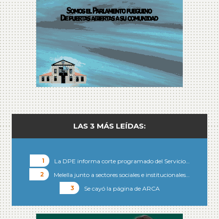
LAS 3 MÁS LEÍDAS:
La DPE informa corte programado del Servicio…
Melella junto a sectores sociales e institucionales…
Se cayó la página de ARCA